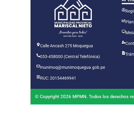
Regis
Plan
Mesa
Cont
Calle Ancash 275 Moquegua
Trám
053-458000 (Central Telefónica)
munimoq@munimoquegua.gob.pe
RUC: 20154469941
© Copyright 2026 MPMN. Todos los derechos re