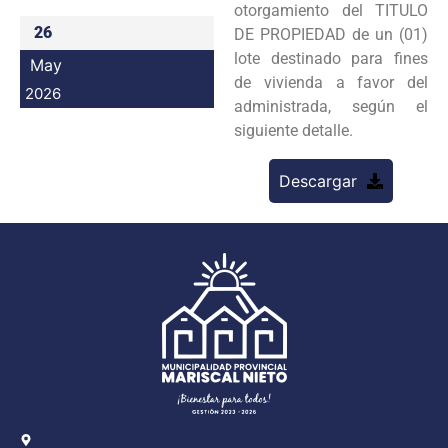
otorgamiento del TITULO
Programas
26
DE PROPIEDAD de un (01)
lote destinado para fines
May
Intranet
de vivienda a favor del
2026
administrada, según el
siguiente detalle.
Descargar