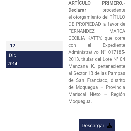
ARTÍCULO PRIMERO.-
Programas
Declarar
procedente
el
otorgamiento del TÍTULO
Intranet
DE PROPIEDAD a favor de
FERNANDEZ MARCA
CECILIA
KATTY, que corre
con el Expediente
17
Administrativo N° 017185-
Dic
2013, titular del Lote
N° 04
2014
Manzana K, perteneciente
al Sector 1B de las Pampas
de San Francisco,
distrito
de Moquegua – Provincia
Mariscal Nieto – Región
Moquegua.
Descargar