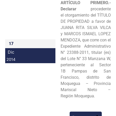
ARTÍCULO PRIMERO.-
Programas
Declarar
procedente
el
otorgamiento del TÍTULO
Intranet
DE PROPIEDAD a favor de
JUANA RITA SILVA VILCA
y
MARCOS ISMAEL LOPEZ
MENDOZA, que corre con el
17
Expediente Administrativo
Dic
N°
23388-2011, titular (es)
del Lote N° 33 Manzana W,
2014
perteneciente al Sector
1B
Pampas de San
Francisco, distrito de
Moquegua – Provincia
Mariscal Nieto –
Región
Moquegua.