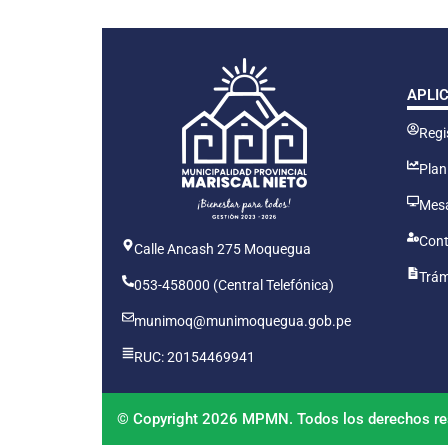
APLI
Regis
Plan
Mesa
Cont
Calle Ancash 275 Moquegua
Trám
053-458000 (Central Telefónica)
munimoq@munimoquegua.gob.pe
RUC: 20154469941
© Copyright 2026 MPMN. Todos los derechos re