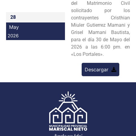
del Matrimonio Civil
Programas
solicitado por los
28
contrayentes Cristhian
Intranet
Miuler Gutierrez Mamani y
May
Grisel Mamani Bautista,
2026
para el día 30 de Mayo del
2026 a las 6:00 pm. en
«Los Portales».
Descargar