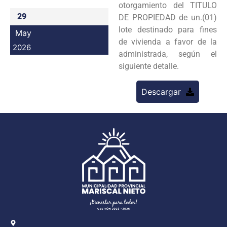
otorgamiento del TITULO
Programas
29
DE PROPIEDAD de un.(01)
lote destinado para fines
May
Intranet
de vivienda a favor de la
2026
administrada, según el
siguiente detalle.
Descargar