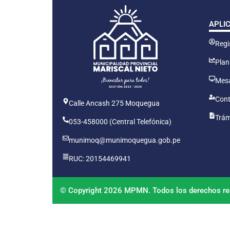
APLI
Regis
Plan
Mesa
Cont
Calle Ancash 275 Moquegua
Trám
053-458000 (Central Telefónica)
munimoq@munimoquegua.gob.pe
RUC: 20154469941
© Copyright 2026 MPMN. Todos los derechos re