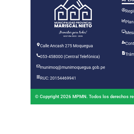
Regis
Plan
Mesa
Cont
Calle Ancash 275 Moquegua
Trám
053-458000 (Central Telefónica)
munimoq@munimoquegua.gob.pe
RUC: 20154469941
© Copyright 2026 MPMN. Todos los derechos re