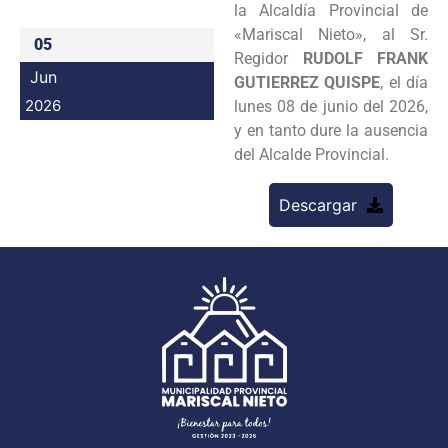
la Alcaldía Provincial de
Programas
«Mariscal Nieto», al Sr.
05
Regidor
RUDOLF FRANK
Intranet
Jun
GUTIERREZ QUISPE
, el día
2026
lunes 08 de junio del 2026,
y en tanto dure la ausencia
del Alcalde Provincial.
Descargar