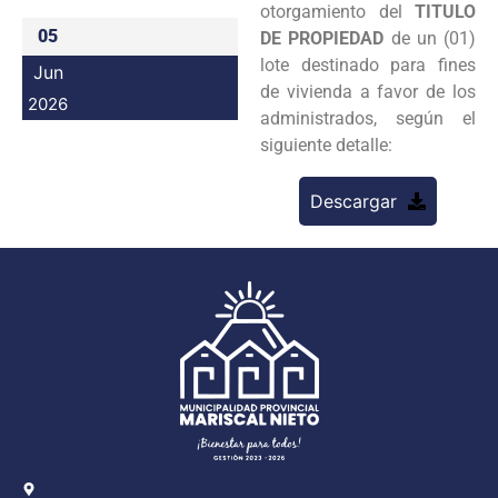
otorgamiento del
TITULO
Programas
05
DE PROPIEDAD
de un (01)
lote destinado para fines
Jun
Intranet
de vivienda a favor de los
2026
administrados, según el
siguiente detalle:
Descargar