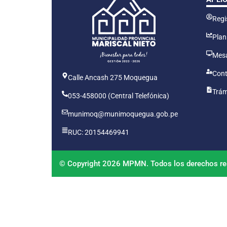
Regis
Plan
Mesa
Cont
Calle Ancash 275 Moquegua
Trám
053-458000 (Central Telefónica)
munimoq@munimoquegua.gob.pe
RUC: 20154469941
© Copyright 2026 MPMN. Todos los derechos re