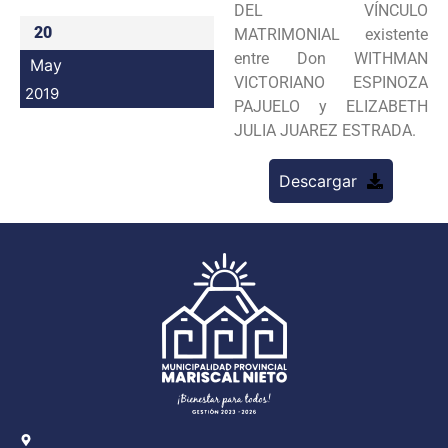
DEL VÍNCULO
Programas
20
MATRIMONIAL existente
entre Don WITHMAN
May
Intranet
VICTORIANO ESPINOZA
2019
PAJUELO y ELIZABETH
JULIA JUAREZ ESTRADA.
Descargar