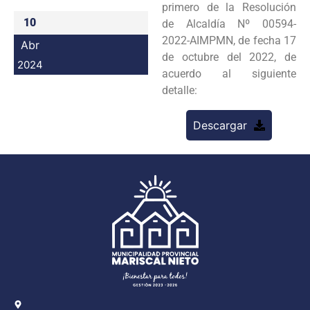
primero de la Resolución
Programas
10
de Alcaldía Nº 00594-
2022-AIMPMN, de fecha 17
Abr
Intranet
de octubre del 2022, de
2024
acuerdo al siguiente
detalle:
Descargar