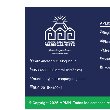
APLI
Regis
Plan
Mesa
Cont
Calle Ancash 275 Moquegua
Trám
053-458000 (Central Telefónica)
munimoq@munimoquegua.gob.pe
RUC: 20154469941
© Copyright 2026 MPMN. Todos los derechos re