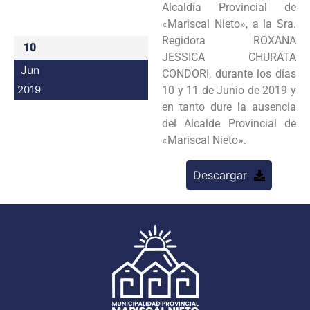
Alcaldía Provincial de
Programas
«Mariscal Nieto», a la Sra.
Regidora ROXANA
10
Intranet
JESSICA CHURATA
Jun
CONDORI, durante los días
2019
10 y 11 de Junio de 2019 y
en tanto dure la ausencia
del Alcalde Provincial de
«Mariscal Nieto».
Descargar