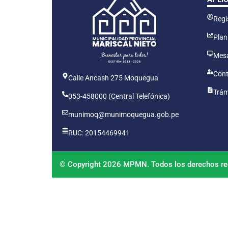
Regis
Plan
Mesa
Cont
Calle Ancash 275 Moquegua
Trám
053-458000 (Central Telefónica)
munimoq@munimoquegua.gob.pe
RUC: 20154469941
© Copyright 2026 MPMN. Todos los derechos re