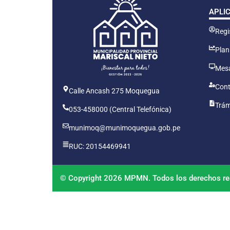
APLI
Regis
Plan
Mesa
Cont
Calle Ancash 275 Moquegua
Trám
053-458000 (Central Telefónica)
munimoq@munimoquegua.gob.pe
RUC: 20154469941
© Copyright 2026 MPMN. Todos los derechos re