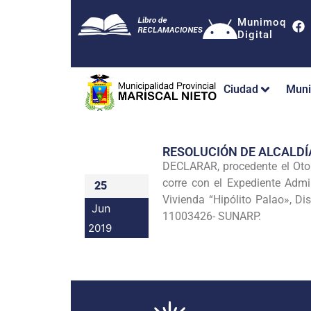
Munimoq
Digital
Ciudad
Muni
RESOLUCIÓN DE ALCALDÍ
DECLARAR, procedente el O
corre con el Expediente Admi
25
Vivienda “Hipólito Palao», Di
Jun
11003426- SUNARP.
2019