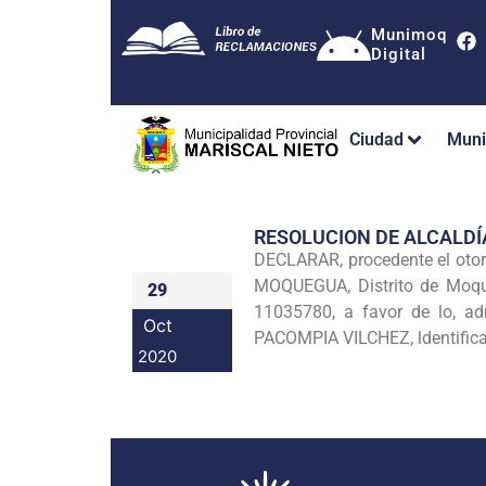
Munimoq
Digital
Ciudad
Muni
RESOLUCION DE ALCALDÍ
DECLARAR, procedente el o
MOQUEGUA, Distrito de Moque
29
11035780, a favor de lo, a
Oct
PACOMPIA VILCHEZ, ldentifica
2020