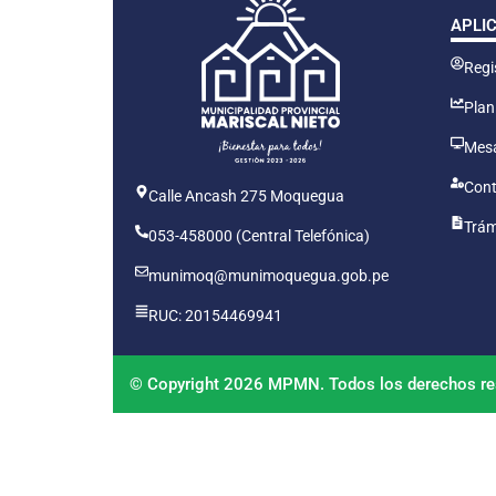
APLI
Regis
Plan
Mesa
Cont
Calle Ancash 275 Moquegua
Trám
053-458000 (Central Telefónica)
munimoq@munimoquegua.gob.pe
RUC: 20154469941
© Copyright 2026 MPMN. Todos los derechos re