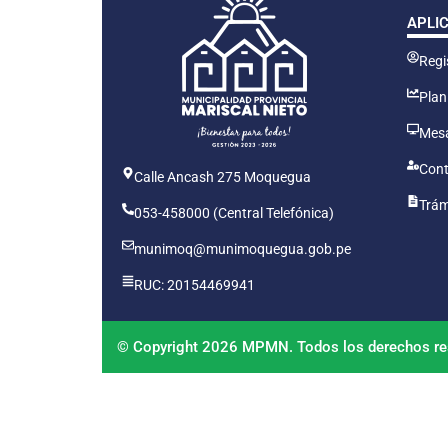
APLI
Regis
Plan
Mesa
Cont
Calle Ancash 275 Moquegua
Trám
053-458000 (Central Telefónica)
munimoq@munimoquegua.gob.pe
RUC: 20154469941
© Copyright 2026 MPMN. Todos los derechos re