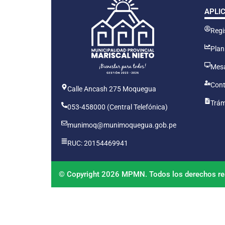
APLI
Regis
Plan
Mesa
Cont
Calle Ancash 275 Moquegua
Trám
053-458000 (Central Telefónica)
munimoq@munimoquegua.gob.pe
RUC: 20154469941
© Copyright 2026 MPMN. Todos los derechos re