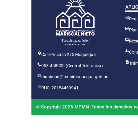
APLI
Regis
Plan
Mesa
Cont
Calle Ancash 275 Moquegua
Trám
053-458000 (Central Telefónica)
munimoq@munimoquegua.gob.pe
RUC: 20154469941
© Copyright 2026 MPMN. Todos los derechos re