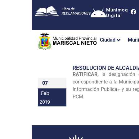
Munimoq
Digital
Ciudad
Muni
RESOLUCION DE ALCALDI
RATIFICAR
, la designació
correspondiente a la Municipa
07
Información Publica» y su r
Feb
PCM.
2019