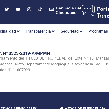
cipalidad
Transparencia
Seguridad
Programas
A N° 0323-2019-A/MPMN
rgamiento del TITULO DE PROPIEDAD del Lote N° 16, Manzan
 Mariscal Nieto, Departamento Moquegua, a favor de la Sra. 
rtida N° 11007929.
CATIVOS MUNICIPALES
NÚMEROS DE EMERGENCIA