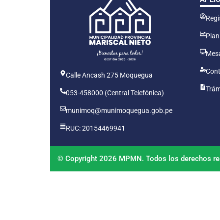
Regis
Plan
Mesa
Cont
Calle Ancash 275 Moquegua
Trám
053-458000 (Central Telefónica)
munimoq@munimoquegua.gob.pe
RUC: 20154469941
© Copyright 2026 MPMN. Todos los derechos re