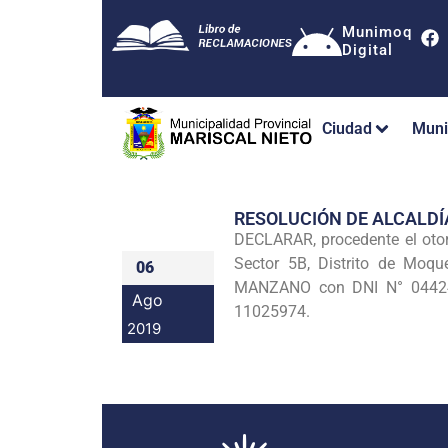
Munimoq
Digital
Ciudad
Muni
RESOLUCIÓN DE ALCALDÍ
DECLARAR, procedente el oto
Sector 5B, Distrito de Moq
06
MANZANO con DNI N° 044244
Ago
11025974.
2019