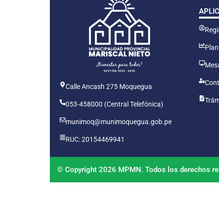
APLI
Regis
Plan
Mesa
Cont
Calle Ancash 275 Moquegua
Trám
053-458000 (Central Telefónica)
munimoq@munimoquegua.gob.pe
RUC: 20154469941
© Copyright 2026 MPMN. Todos los derechos re