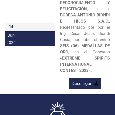
RECONOCIMIENTO Y
Programas
FELICITACIÓN,
a la.
BODEGA ANTONIO BIONDI
Intranet
E HIJOS S.A.C
.,
14
Representado por por el
lng. César Jesús Biondi
Jun
Cosía, por haber obtenido
2024
SEIS (06) MEDALLAS DE
ORO
, en el Concurso
«EXTREME SPIRITS
INTERNATIONAL
CONTEST 2023».
Descargar