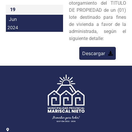
otorgamiento del TITULO
Programas
19
DE PROPIEDAD de un (01)
lote destinado para fines
Jun
Intranet
de vivienda a favor de la
2024
administrada, según el
siguiente detalle:
Descargar