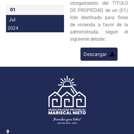
otorgamiento del TITULO
Programas
01
DE PROPIEDAD de un (01)
lote destinado para fines
Jul
Intranet
de vivienda a favor de la
2024
administrada, según el
siguiente detalle:
Descargar