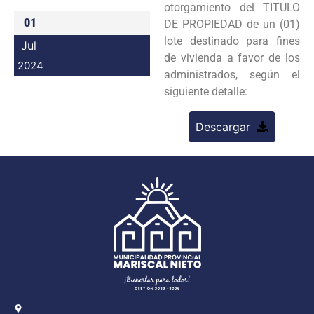
otorgamiento del TITULO
Programas
01
DE PROPIEDAD de un (01)
lote destinado para fines
Jul
Intranet
de vivienda a favor de los
2024
administrados, según el
siguiente detalle:
Descargar