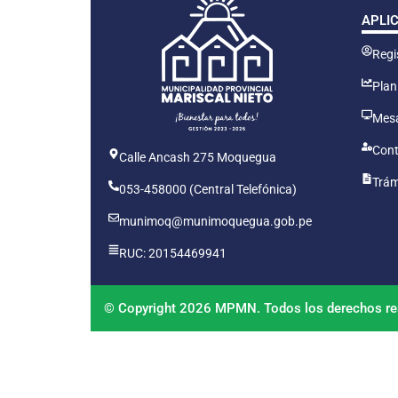
APLI
Regis
Plan
Mesa
Cont
Calle Ancash 275 Moquegua
Trám
053-458000 (Central Telefónica)
munimoq@munimoquegua.gob.pe
RUC: 20154469941
© Copyright 2026 MPMN. Todos los derechos re