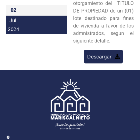
otorgamiento del TITULO
Programas
02
DE PROPIEDAD de un (01)
lote destinado para fines
Jul
Intranet
de vivienda a favor de los
2024
admnistrados, segun el
siguiente detalle.
Descargar