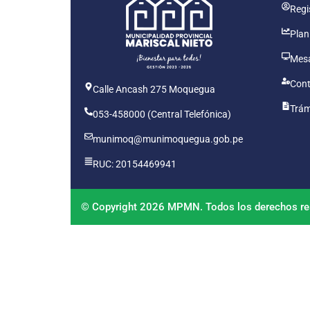
Regis
Plan
Mesa
Cont
Calle Ancash 275 Moquegua
Trám
053-458000 (Central Telefónica)
munimoq@munimoquegua.gob.pe
RUC: 20154469941
© Copyright 2026 MPMN. Todos los derechos re