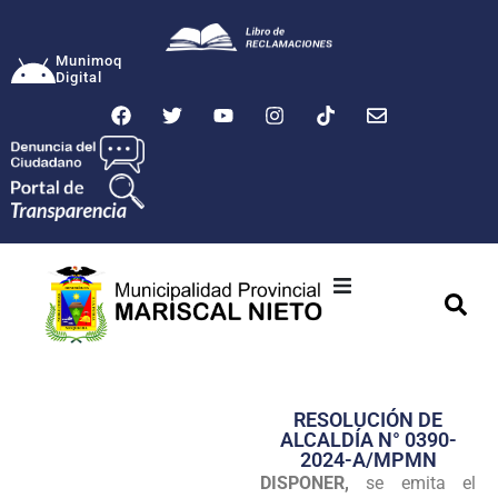
Munimoq
Digital
Ciudad
Municipalidad
RESOLUCIÓN DE
Transparencia
ALCALDÍA N° 0390-
2024-A/MPMN
Seguridad
DISPONER,
se emita el