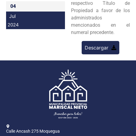
respectivo Título de
04
Programas
Propiedad a favor de los
Jul
administrados
Intranet
2024
mencionados en el
numeral precedente.
Descargar
Calle Ancash 275 Moquegua