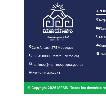
APLI
Regis
Plan
Mesa
Cont
Calle Ancash 275 Moquegua
Trám
053-458000 (Central Telefónica)
munimoq@munimoquegua.gob.pe
RUC: 20154469941
© Copyright 2026 MPMN. Todos los derechos re