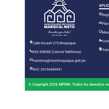
APLI
Regis
Plan
Mesa
Cont
Calle Ancash 275 Moquegua
Trám
053-458000 (Central Telefónica)
munimoq@munimoquegua.gob.pe
RUC: 20154469941
© Copyright 2026 MPMN. Todos los derechos re