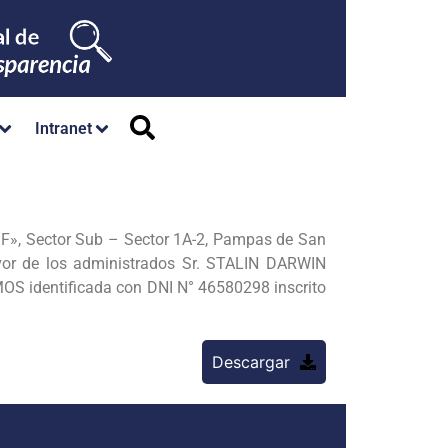
Intranet
F», Sector Sub – Sector 1A-2, Pampas de San
avor de los administrados Sr. STALIN DARWIN
S identificada con DNI N° 46580298 inscrito
Descargar