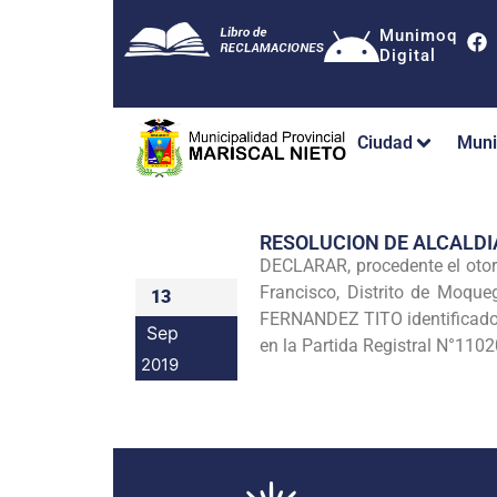
Munimoq
Digital
Ciudad
Muni
RESOLUCION DE ALCALDI
DECLARAR, procedente el oto
Francisco, Distrito de Moqu
13
FERNANDEZ TITO identificado
Sep
en la Partida Registral N°110
2019