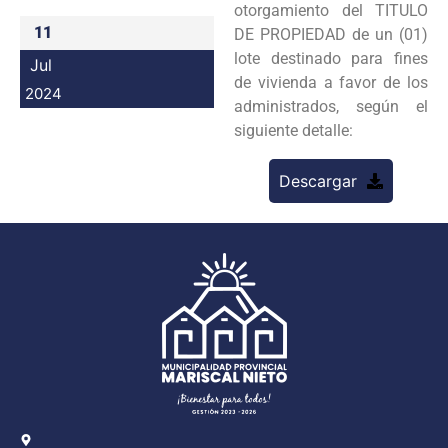
otorgamiento del TITULO
Programas
11
DE PROPIEDAD de un (01)
lote destinado para fines
Jul
Intranet
de vivienda a favor de los
2024
administrados, según el
siguiente detalle:
Descargar