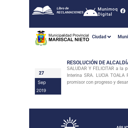
Munimoq
Digital
Ciudad
Muni
RESOLUCIÓN DE ALCALDÍ
SALUDAR Y FELICITAR a la 
27
Interina SRA. LUCIA TOALA F
Sep
promisor con progreso y desarr
2019
APLI