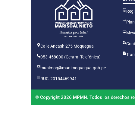
Regis
Plan
Mesa
Cont
Calle Ancash 275 Moquegua
Trám
053-458000 (Central Telefónica)
munimoq@munimoquegua.gob.pe
RUC: 20154469941
© Copyright 2026 MPMN. Todos los derechos re