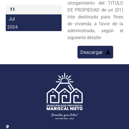
otorgamiento del TITULO
Programas
11
DE PROPIEDAD de un (01)
lote destinado para fines
Jul
Intranet
de vivienda a favor de la
2024
administrada, según el
siguiente detalle:
Descargar