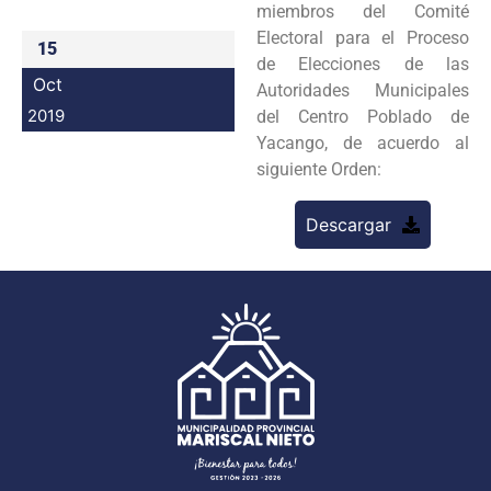
miembros del Comité
Programas
Electoral para el Proceso
15
de Elecciones de las
Intranet
Oct
Autoridades Municipales
2019
del Centro Poblado de
Yacango, de acuerdo al
siguiente Orden:
Descargar