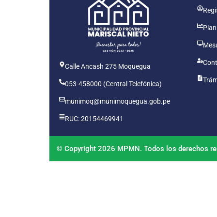
Regis
Plan
Mesa
Cont
Calle Ancash 275 Moquegua
Trám
053-458000 (Central Telefónica)
munimoq@munimoquegua.gob.pe
RUC: 20154469941
© Copyright 2026 MPMN. Todos los derechos re