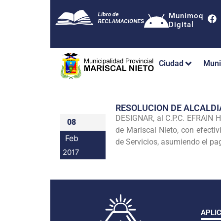
Munimoq
Digital
Ciudad
Muni
RESOLUCION DE ALCALDI
DESIGNAR, al C.P.C. EFRAIN H
08
de Mariscal Nieto, con efecti
Feb
de Servicios, asumiendo el pag
2017
APLI