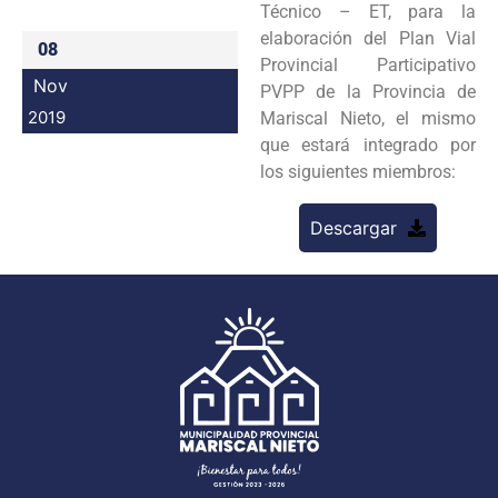
Técnico – ET, para la
Programas
elaboración del Plan Vial
08
Provincial Participativo
Intranet
Nov
PVPP de la Provincia de
2019
Mariscal Nieto, el mismo
que estará integrado por
los siguientes miembros:
Descargar