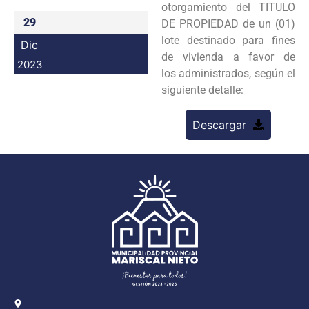
otorgamiento del TITULO
Programas
29
DE PROPIEDAD de un (01)
lote destinado para fines
Dic
Intranet
de vivienda a favor de
2023
los administrados, según el
siguiente detalle:
Descargar