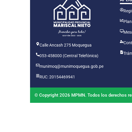
Regis
Plan
Mesa
Cont
Calle Ancash 275 Moquegua
Trám
053-458000 (Central Telefónica)
munimoq@munimoquegua.gob.pe
RUC: 20154469941
© Copyright 2026 MPMN. Todos los derechos re