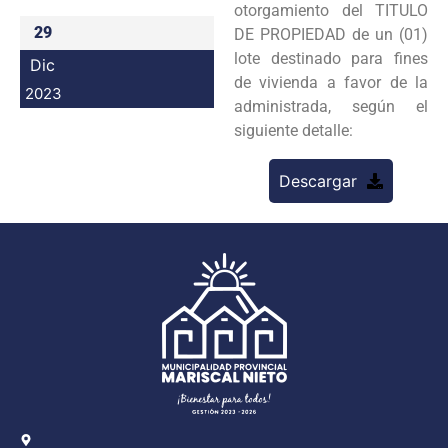
otorgamiento del TITULO
Programas
29
DE PROPIEDAD de un (01)
lote destinado para fines
Dic
Intranet
de vivienda a favor de la
2023
administrada, según el
siguiente detalle:
Descargar