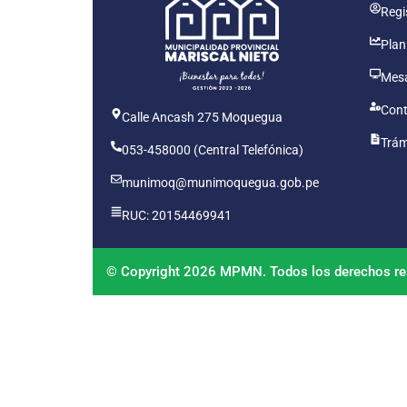
Regis
Plan
Mesa
Cont
Calle Ancash 275 Moquegua
Trám
053-458000 (Central Telefónica)
munimoq@munimoquegua.gob.pe
RUC: 20154469941
© Copyright 2026 MPMN. Todos los derechos re