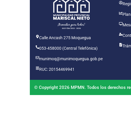
Regis
Plan
Mesa
Cont
Calle Ancash 275 Moquegua
Trám
053-458000 (Central Telefónica)
munimoq@munimoquegua.gob.pe
RUC: 20154469941
© Copyright 2026 MPMN. Todos los derechos re