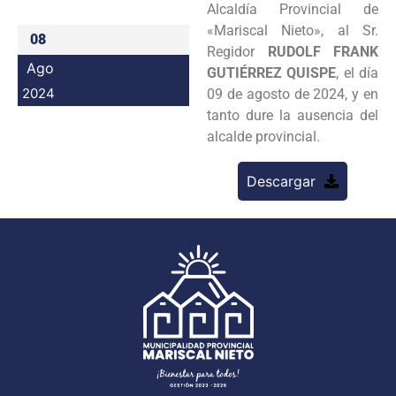
Alcaldía Provincial de
Programas
«Mariscal Nieto», al Sr.
08
Regidor
RUDOLF FRANK
Intranet
Ago
GUTIÉRREZ QUISPE
, el día
2024
09 de agosto de 2024, y en
tanto dure la ausencia del
alcalde provincial.
Descargar