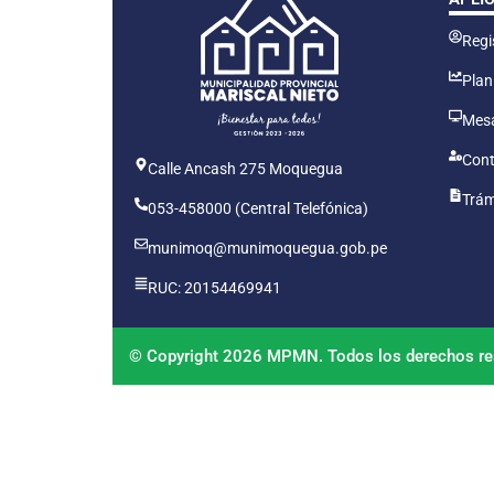
Regis
Plan
Mesa
Cont
Calle Ancash 275 Moquegua
Trám
053-458000 (Central Telefónica)
munimoq@munimoquegua.gob.pe
RUC: 20154469941
© Copyright 2026 MPMN. Todos los derechos re