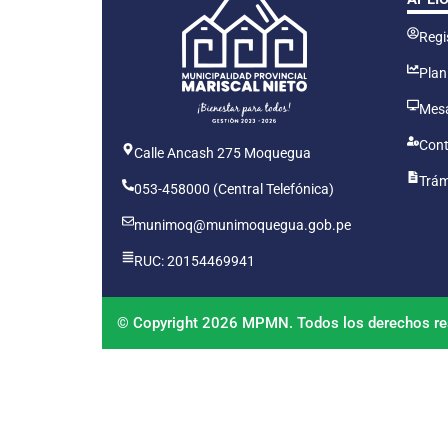
Regis
Plan
Mesa
Cont
Calle Ancash 275 Moquegua
Trám
053-458000 (Central Telefónica)
munimoq@munimoquegua.gob.pe
RUC: 20154469941
© Copyright 2026 MPMN. Todos los derechos re