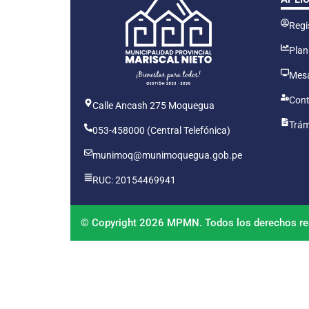
Regis
Plan
Mesa
Cont
Calle Ancash 275 Moquegua
Trám
053-458000 (Central Telefónica)
munimoq@munimoquegua.gob.pe
RUC: 20154469941
© Copyright 2026 MPMN. Todos los derechos re