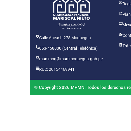
Regis
Plan
Mesa
Cont
Calle Ancash 275 Moquegua
Trám
053-458000 (Central Telefónica)
munimoq@munimoquegua.gob.pe
RUC: 20154469941
© Copyright 2026 MPMN. Todos los derechos re